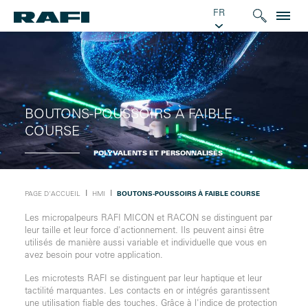
FR
BOUTONS-POUSSOIRS À FAIBLE
COURSE
POLYVALENTS ET PERSONNALISÉS
Ι
Ι
PAGE D'ACCUEIL
HMI
BOUTONS-POUSSOIRS À FAIBLE COURSE
Les micropalpeurs RAFI MICON et RACON se distinguent par
leur taille et leur force d'actionnement. Ils peuvent ainsi être
utilisés de manière aussi variable et individuelle que vous en
avez besoin pour votre application.
Les microtests RAFI se distinguent par leur haptique et leur
tactilité marquantes. Les contacts en or intégrés garantissent
une utilisation fiable des touches. Grâce à l'indice de protection