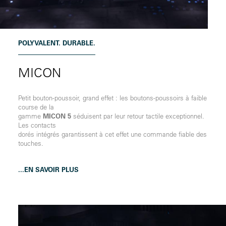
POLYVALENT. DURABLE.
MICON
Petit bouton-poussoir, grand effet : les boutons-poussoirs à faible
course de la
gamme
MICON 5
séduisent par leur retour tactile exceptionnel.
Les contacts
dorés intégrés garantissent à cet effet une commande fiable des
touches.
...EN SAVOIR PLUS