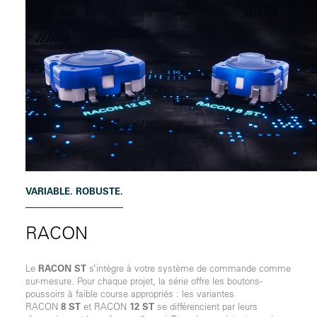
VARIABLE. ROBUSTE.
RACON
Le
RACON ST
s’intègre à votre système de commande comme
sur-mesure. Pour chaque projet, la série offre les boutons-
poussoirs à faible course appropriés : les variantes
RACON
8 ST
et RACON
12 ST
se différencient par leurs