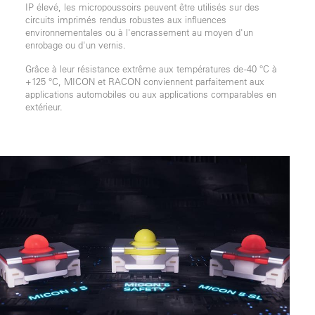
IP élevé, les micropoussoirs peuvent être utilisés sur des
circuits imprimés rendus robustes aux influences
environnementales ou à l'encrassement au moyen d'un
enrobage ou d'un vernis.
Grâce à leur résistance extrême aux températures de -40 °C à
+125 °C, MICON et RACON conviennent parfaitement aux
applications automobiles ou aux applications comparables en
extérieur.