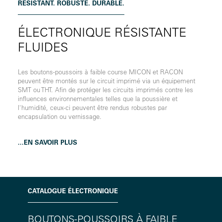
RÉSISTANT. ROBUSTE. DURABLE.
ÉLECTRONIQUE RÉSISTANTE
FLUIDES
Les boutons-poussoirs à faible course MICON et RACON
peuvent être montés sur le circuit imprimé via un équipement
SMT ou THT. Afin de protéger les circuits imprimés contre les
influences environnementales telles que la poussière et
l'humidité, ceux-ci peuvent être rendus robustes par
encapsulation ou vernissage.
...EN SAVOIR PLUS
CATALOGUE ÉLECTRONIQUE
BOUTONS-POUSSOIRS À FAIBLE