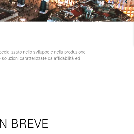
specializzato nello sviluppo e nella produzione
 soluzioni caratterizzate da affidabilità ed
IN BREVE