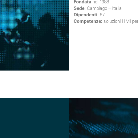
Fondata
nel 1988
Sede:
Cambiago – Italia
Dipendenti:
67
Competenze:
soluzioni HMI per