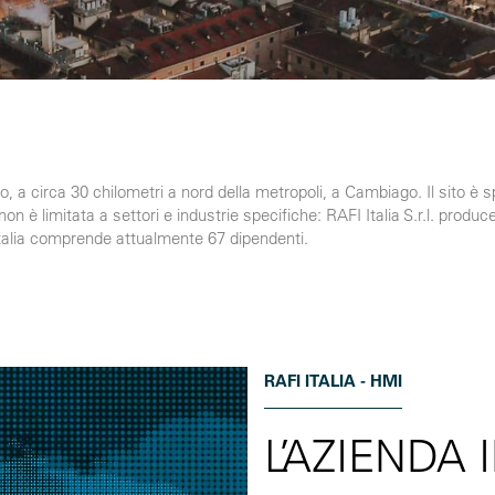
ano, a circa 30 chilometri a nord della metropoli, a Cambiago. Il sito è 
 è limitata a settori e industrie specifiche: RAFI Italia S.r.l. produce
FI Italia comprende attualmente 67 dipendenti.
RAFI ITALIA - HMI
L’AZIENDA 