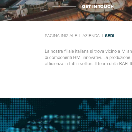
GET IN TOUCH
PAGINA INIZIALE
Ι
AZIENDA
Ι
SEDI
La nostra filiale italiana si trova vicino a Mil
di componenti HMI innovativi. La produzione non
efficienza in tutti i settori. Il team della RA