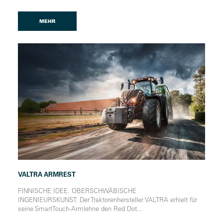
MEHR
VALTRA ARMREST
FINNISCHE IDEE. OBERSCHWÄBISCHE
INGENIEURSKUNST. Der Traktorenhersteller VALTRA erhielt für
seine SmartTouch-Armlehne den Red Dot...