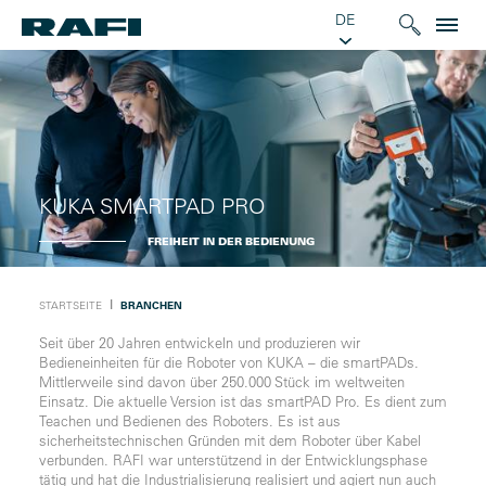
DE
KUKA SMARTPAD PRO
FREIHEIT IN DER BEDIENUNG
Ι
STARTSEITE
BRANCHEN
Seit über 20 Jahren entwickeln und produzieren wir
Bedieneinheiten für die Roboter von KUKA – die smartPADs.
Mittlerweile sind davon über 250.000 Stück im weltweiten
Einsatz. Die aktuelle Version ist das smartPAD Pro. Es dient zum
Teachen und Bedienen des Roboters. Es ist aus
sicherheitstechnischen Gründen mit dem Roboter über Kabel
verbunden. RAFI war unterstützend in der Entwicklungsphase
tätig und hat die Industrialisierung realisiert und agiert nun auch