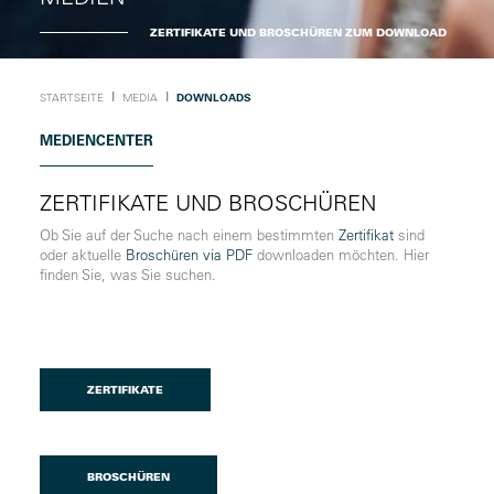
ZERTIFIKATE UND BROSCHÜREN ZUM DOWNLOAD
Ι
Ι
STARTSEITE
MEDIA
DOWNLOADS
MEDIENCENTER
ZERTIFIKATE UND BROSCHÜREN
Ob Sie auf der Suche nach einem bestimmten
Zertifikat
sind
oder aktuelle
Broschüren via PDF
downloaden möchten. Hier
finden Sie, was Sie suchen.
ZERTIFIKATE
BROSCHÜREN