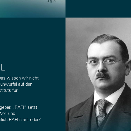
L
as wissen wir nicht
rühwürfel auf den
ituts für
geber. „RAFI“ setzt
Vor- und
ch RAFI-niert, oder?