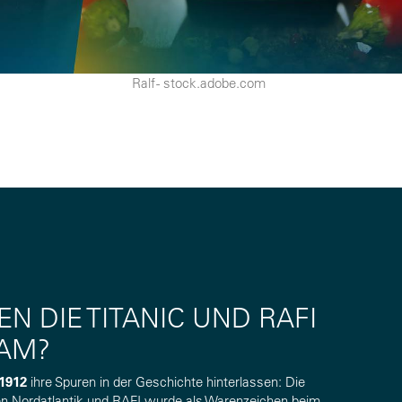
Ralf - stock.adobe.com
N DIE TITANIC UND RAFI
AM?
1912
ihre Spuren in der Geschichte hinterlassen: Die
gen Nordatlantik und RAFI wurde als Warenzeichen beim