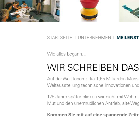
STARTSEITE
Ι
UNTERNEHMEN
Ι
MEILENST
Wie alles begann…
WIR SCHREIBEN DAS
Auf der Welt leben zirka 1,65 Milliarden Mensc
Weltausstellung technische Innovationen und
125 Jahre später blicken wir nicht mit Wehmu
Mut und den unermüdlichen Antrieb, alte We
Kommen Sie mit auf eine spannende Zeit