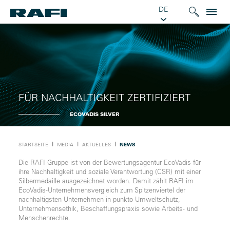
DE
FÜR NACHHALTIGKEIT ZERTIFIZIERT
ECOVADIS SILVER
Ι
Ι
Ι
STARTSEITE
MEDIA
AKTUELLES
NEWS
Die RAFI Gruppe ist von der Bewertungsagentur EcoVadis für
ihre Nachhaltigkeit und soziale Verantwortung (CSR) mit einer
Silbermedaille ausgezeichnet worden. Damit zählt RAFI im
EcoVadis-Unternehmensvergleich zum Spitzenviertel der
nachhaltigsten Unternehmen in punkto Umweltschutz,
Unternehmensethik, Beschaffungspraxis sowie Arbeits- und
Menschenrechte.