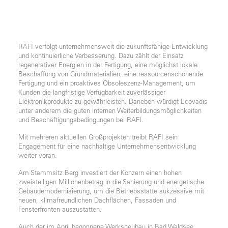
RAFI verfolgt unternehmensweit die zukunftsfähige Entwicklung
und kontinuierliche Verbesserung. Dazu zählt der Einsatz
regenerativer Energien in der Fertigung, eine möglichst lokale
Beschaffung von Grundmaterialien, eine ressourcenschonende
Fertigung und ein proaktives Obsoleszenz-Management, um
Kunden die langfristige Verfügbarkeit zuverlässiger
Elektronikprodukte zu gewährleisten. Daneben würdigt Ecovadis
unter anderem die guten internen Weiterbildungsmöglichkeiten
und Beschäftigungsbedingungen bei RAFI.
Mit mehreren aktuellen Großprojekten treibt RAFI sein
Engagement für eine nachhaltige Unternehmensentwicklung
weiter voran.
Am Stammsitz Berg investiert der Konzern einen hohen
zweistelligen Millionenbetrag in die Sanierung und energetische
Gebäudemodernisierung, um die Betriebsstätte sukzessive mit
neuen, klimafreundlichen Dachflächen, Fassaden und
Fensterfronten auszustatten.
Auch der im April begonnene Werksneubau in Bad Waldsee