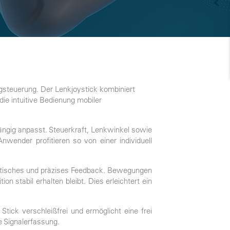
ugsteuerung. Der Lenkjoystick kombiniert
ie intuitive Bedienung mobiler
ngig anpasst. Steuerkraft, Lenkwinkel sowie
nwender profitieren so von einer individuell
istisches und präzises Feedback. Bewegungen
stabil erhalten bleibt. Dies erleichtert ein
ick verschleißfrei und ermöglicht eine frei
e Signalerfassung.