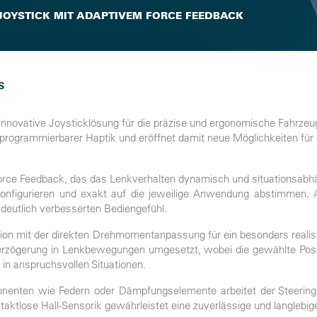
JOYSTICK MIT ADAPTIVEM FORCE FEEDBACK
S
 innovative Joysticklösung für die präzise und ergonomische Fahrze
programmierbarer Haptik und eröffnet damit neue Möglichkeiten für d
orce Feedback, das das Lenkverhalten dynamisch und situationsabhä
 konfigurieren und exakt auf die jeweilige Anwendung abstimmen. A
deutlich verbesserten Bediengefühl.
ation mit der direkten Drehmomentanpassung für ein besonders real
ögerung in Lenkbewegungen umgesetzt, wobei die gewählte Position 
 in anspruchsvollen Situationen.
nten wie Federn oder Dämpfungselemente arbeitet der Steering St
aktlose Hall-Sensorik gewährleistet eine zuverlässige und langlebig