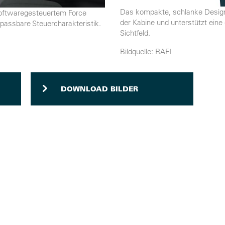
Das kompakte, schlanke Design 
softwaregesteuertem Force
der Kabine und unterstützt eine
anpassbare Steuercharakteristik.
Sichtfeld.
Bildquelle: RAFI
DOWNLOAD BILDER