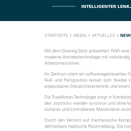
INTELLIGENTER LENK
STARTSEITE
Ι
MEDIA
Ι
AKTUELLES
Ι
NEW
Mit dem Steering Stick präsentiert RAFI eine
moderne Antriebstechnologie mit vollständig 
Arbeitsmaschinen.
Im Zentrum steht ein softwaregesteuertes F
Null- und Parkposition lassen sich flexibel
anpassbaren Steuercharakteristik und einem 
Die TrueMotion-Technologie sorgt in Kombin
des Joysticks werden synchron und ohne Verz
sicheres und kontrolliertes Manövrieren auch
Durch den Verzicht auf mechanische Kompone
definierbare haptische Rückmeldung. Die kont