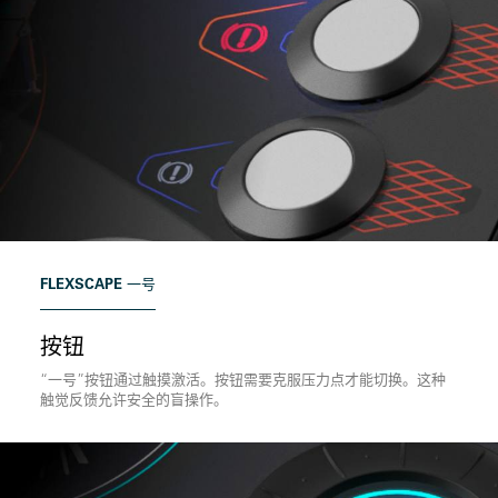
FLEXSCAPE 一号
按钮
“一号”按钮通过触摸激活。按钮需要克服压力点才能切换。这种
触觉反馈允许安全的盲操作。