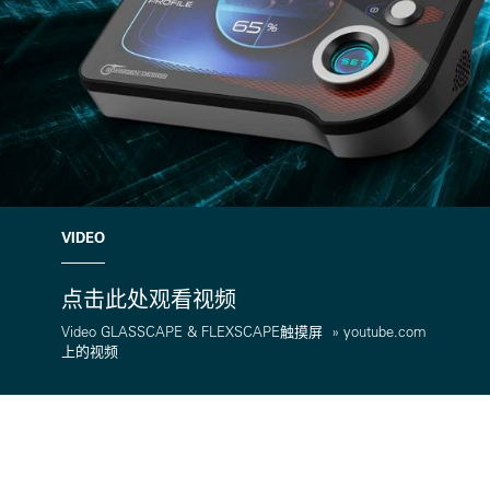
VIDEO
点击此处观看视频
Video GLASSCAPE & FLEXSCAPE触摸屏 » youtube.com
上的视频