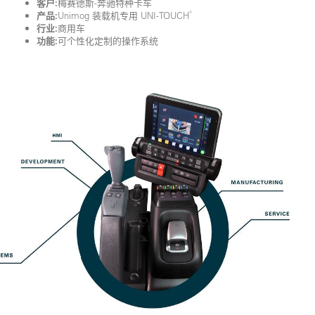
客户:
梅赛德斯-奔驰特种卡车
®
产品:
Unimog 装载机专用 UNI-TOUCH
行业:
商用车
功能:
可个性化定制的操作系统