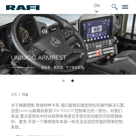
CN
UNIMOG ARMREST
更苗条、更灵活、可个性化定制。
Ι
主页
行业
对于梅赛德斯-奔驰特种卡车,我们能够实施定制化的操作解决方案,
这是Unimog装载机新型UNI-TOUCH®控制单元的一部分。对我们
来说,重点是简化中控台和带有电容式手部识别功能的可拆卸操纵
杆。要求:开发一个像商用车本身一样灵活且适应性强的简单控制
系统。