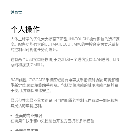
凭直觉
个人操作
人体工程学的优化大大提高了新型UNI-TOUCH®操作系统的运行速
度。配备功能强大的ULTIMATEECU i.MX8的中控台专为要求苛刻
的控制和可视化任务而设计。
它有两个USB接口(例如用于更新)和三个通信接口:CAN总线、LIN
总线和视频(GMSL)。
RAFI线性JOYSCAPE手柄区域带有电容式手指识别功能,可拆卸和
重新定位,因此始终触手可及。包括复位功能的棘爪功能也使其易
于使用,并确保操作安全。
最后但并非最不重要的是,可自由配置的控制元件有助于加速和极
其灵活的车辆控制。
全面的专业知识
在商用车扶手和中央控制台开发方面拥有多年经验
全面负责实施