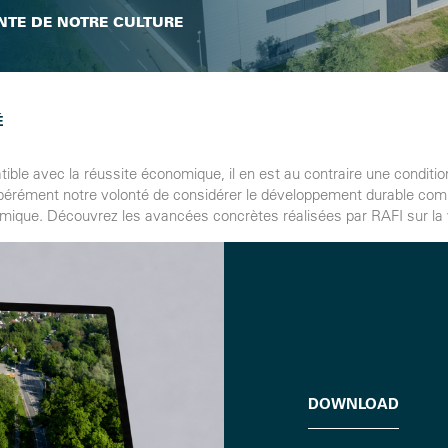
NTE DE NOTRE CULTURE
É
ble avec la réussite économique, il en est au contraire une conditi
libérément notre volonté de considérer le développement durable com
omique. Découvrez les avancées concrètes réalisées par RAFI sur la v
DOWNLOAD