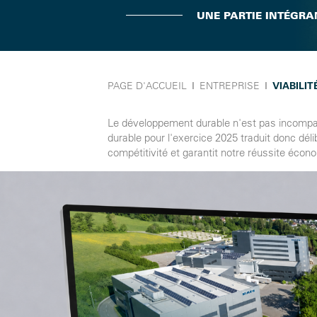
UNE PARTIE INTÉGRA
PAGE D'ACCUEIL
Ι
ENTREPRISE
Ι
VIABILIT
Le développement durable n'est pas incompati
durable pour l'exercice 2025 traduit donc dé
compétitivité et garantit notre réussite écon