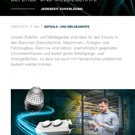
JEDERZEIT ZUVERLÄSSIG
Ι
Ι
STARTSEITE
HMI
BEFEHLS- UND MELDEGERÄTE
Unsere Befehls- und Meldegeräte sind ideal für den Einsatz in
den Branchen Elektrotechnik, Maschinen-, Anlagen- und
Fahrzeugbau. Denn sie sind robust, unempfindlich gegenüber
Umwelteinflüssen und bieten große Betätigungs- und
Anzeigeflächen, so dass sie auch mit Handschuhen problemlos
bedient werden können.