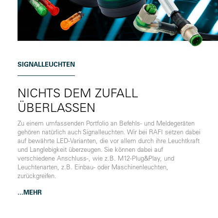
SIGNALLEUCHTEN
NICHTS DEM ZUFALL
ÜBERLASSEN
Zu einem umfassenden Portfolio an Befehls- und Meldegeräten
gehören natürlich auch Signalleuchten. Wir bei RAFI setzen dabei
auf bewährte LED-Varianten, die vor allem durch ihre Leuchtkraft
und Langlebigkeit überzeugen. Sie können dabei auf
verschiedene Anschluss-, wie z.B. M12-Plug&Play, und
Leuchtenarten, z.B. Einbau- oder Maschinenleuchten,
zurückgreifen.
...MEHR