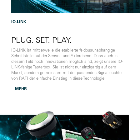
IO-LINK
PLUG. SET. PLAY.
IO-LINK ist mittlerweile die etablierte feldbusunabhängige
Schnittstelle auf der Sensor- und Aktorebene. Dass auch in
diesem Feld noch Innovationen möglich sind, zeigt unsere IO-
LINK-fähige Tasterbox. Sie ist nicht nur einzigartig auf dem
Markt, sondern gemeinsam mit der passenden Signalleuchte
von RAFI der einfache Einstieg in diese Technologie.
...MEHR