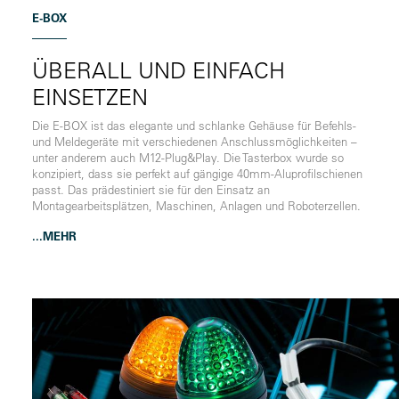
E-BOX
ÜBERALL UND EINFACH
EINSETZEN
Die E-BOX ist das elegante und schlanke Gehäuse für Befehls-
und Meldegeräte mit verschiedenen Anschlussmöglichkeiten –
unter anderem auch M12-Plug&Play. Die Tasterbox wurde so
konzipiert, dass sie perfekt auf gängige 40mm-Aluprofilschienen
passt. Das prädestiniert sie für den Einsatz an
Montagearbeitsplätzen, Maschinen, Anlagen und Roboterzellen.
...MEHR