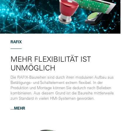
RAFIX
MEHR FLEXIBILITÄT IST
UNMÖGLICH
Die RAFIX-Baureihen sind durch ihren modularen Aufbau aus
Betätigungs- und Schaltelement extrem flexibel. In der
Produktion und Montage können Sie dadurch nach Belieben
kombinieren. Aus diesem Grund ist die Baureihe mittlerweile
zum Standard in vielen HMI-Systemen geworden.
...MEHR