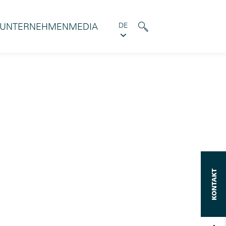
UNTERNEHMEN
MEDIA
DE
HTTPS://ECATALOG.RAFI-GROUP.COM/DE/DE/INDEX
KONTAKT