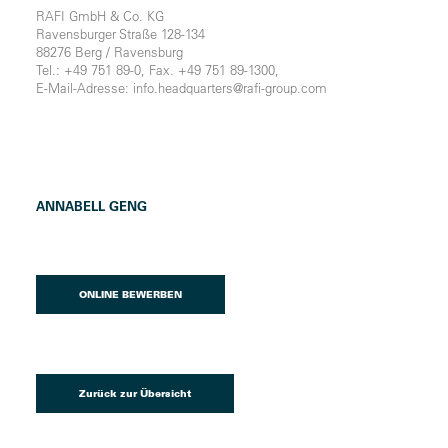
RAFI GmbH & Co. KG
Ravensburger Straße 128-134
88276 Berg / Ravensburg
Tel.: +49 751 89-0, Fax. +49 751 89-1300,
E-Mail-Adresse: info.headquarters@rafi-group.com
ANNABELL GENG
ONLINE BEWERBEN
Zurück zur Übersicht