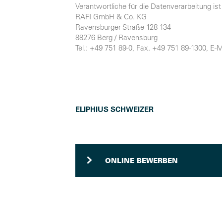
Verantwortliche für die Datenverarbeitung ist
RAFI GmbH & Co. KG
Ravensburger Straße 128-134
88276 Berg / Ravensburg
Tel.: +49 751 89-0, Fax. +49 751 89-1300, E-
ELIPHIUS SCHWEIZER
ONLINE BEWERBEN