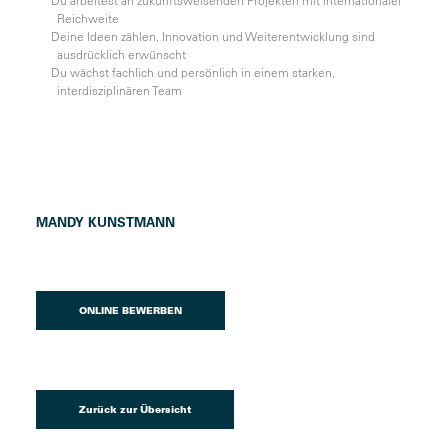
Reichweite
Deine Ideen zählen, Innovation und Weiterentwicklung sind
ausdrücklich erwünscht
Du wächst fachlich und persönlich in einem starken,
interdisziplinären Team
MANDY KUNSTMANN
ONLINE BEWERBEN
Zurück zur Übersicht