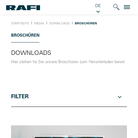
DE
Ι
Ι
Ι
STARTSEITE
MEDIA
DOWNLOADS
BROSCHÜREN
BROSCHÜREN
DOWNLOADS
Hier stehen für Sie unsere Broschüren zum Herunterladen bereit.
FILTER