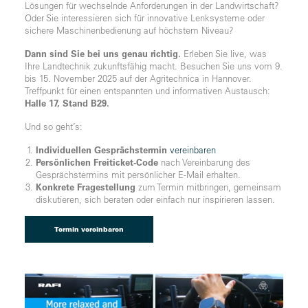
Lösungen für wechselnde Anforderungen in der Landwirtschaft?
Oder Sie interessieren sich für innovative Lenksysteme oder
sichere Maschinenbedienung auf höchstem Niveau?
Dann sind Sie bei uns genau richtig.
Erleben Sie live, was
Ihre Landtechnik zukunftsfähig macht. Besuchen Sie uns vom 9.
bis 15. November 2025 auf der Agritechnica in Hannover.
Treffpunkt für einen entspannten und informativen Austausch:
Halle 17, Stand B29.
Und so geht’s:
Individuellen Gesprächstermin
vereinbaren
Persönlichen Freiticket-Code
nach Vereinbarung des
Gesprächstermins mit persönlicher E-Mail erhalten.
Konkrete Fragestellung
zum Termin mitbringen, gemeinsam
diskutieren, sich beraten oder einfach nur inspirieren lassen.
Termin vereinbaren