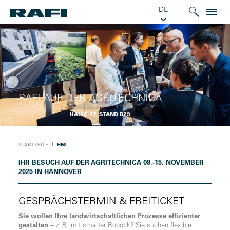
DE
RAFI AUF DER AGRITECHNICA
HALLE 17, STAND B29
Ι
STARTSEITE
HMI
IHR BESUCH AUF DER AGRITECHNICA 09.-15. NOVEMBER
2025 IN HANNOVER
GESPRÄCHSTERMIN & FREITICKET
Sie wollen Ihre landwirtschaftlichen Prozesse effizienter
gestalten
– z. B. mit smarter Robotik? Sie suchen flexible